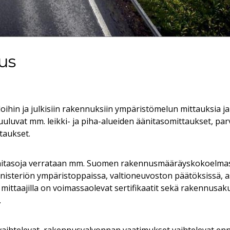
us
ihin ja julkisiin rakennuksiin ympäristömelun mittauksia j
uvat mm. leikki- ja piha-alueiden äänitasomittaukset, parv
taukset.
nitasoja verrataan mm. Suomen rakennusmääräyskokoelmass
ministeriön ympäristoppaissa, valtioneuvoston päätöksissä,
mittaajilla on voimassaolevat sertifikaatit sekä rakennusa
.