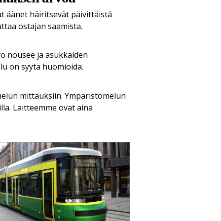
äänet häiritsevät päivittäistä
uttaa ostajan saamista.
rvo nousee ja asukkaiden
lu on syytä huomioida.
melun mittauksiin. Ympäristömelun
lla. Laitteemme ovat aina