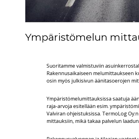
Ympäristömelun mitta
Suoritamme valmistuviin asuinkerrostalo
Rakennusaikaiseen melumittaukseen kuul
osin myös julkisivun äänitasoerojen mit
Ympäristömelumittauksissa saatuja ää
raja-arvoja esitellään esim. ympäristö
Valviran ohjeistuksissa. TermoLog Oy:n 
mittauksiin, mikä takaa palvelun laadun