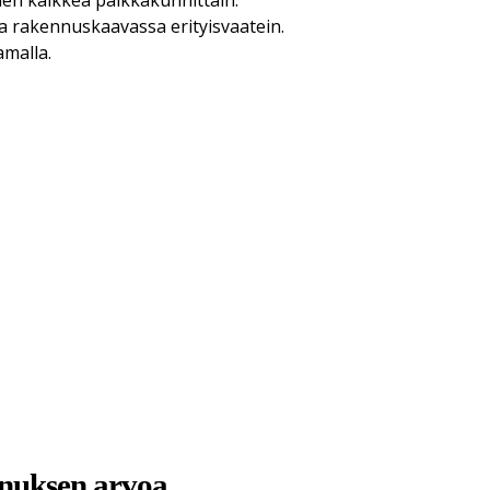
en kaikkea paikkakunnittain.
tta rakennuskaavassa erityisvaatein.
amalla.
nnuksen arvoa