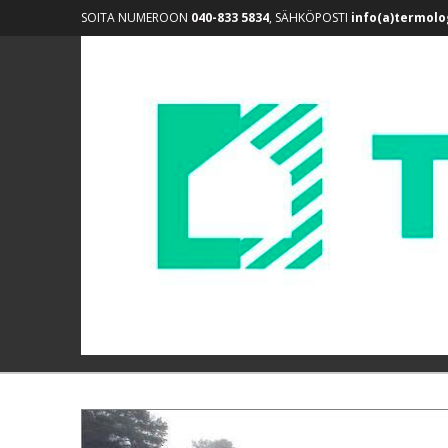
SOITA NUMEROON
040-833 5834
, SÄHKÖPOSTI
info(a)termolog
Termolog