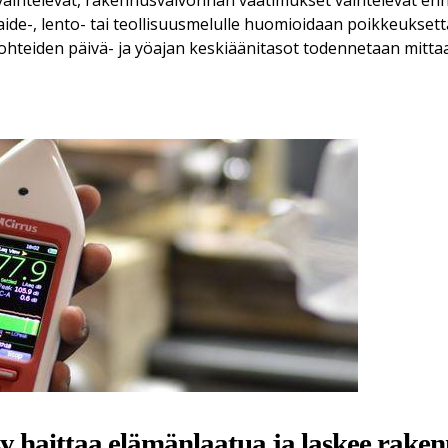
vaihtelevat, rakennusvalvonnan vaatimukset vaihtelevat enn
, raide-, lento- tai teollisuusmelulle huomioidaan poikkeukse
kohteiden päivä- ja yöajan keskiäänitasot todennetaan mitta
 haittaa elämänlaatua ja laskee rake