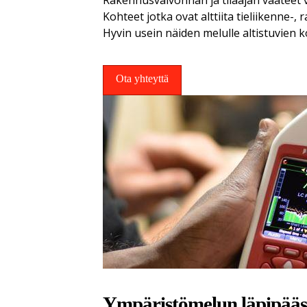
Rakennusvalvonnan ja tilaajan vaateet 
Kohteet jotka ovat alttiita tieliikenne-
Hyvin usein näiden melulle altistuvien 
Ota yhteyttä
Ympäristömelun läpipääsy