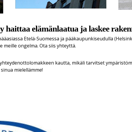
 haittaa elämänlaatua ja laskee rake
asiassa Etelä-Suomessa ja pääkaupunkiseudulla (Helsinki - 
ole meille ongelma. Ota siis yhteyttä.
tä yhteydenottolomakkeen kautta, mikäli tarvitset ympäristöm
 sinua mielellämme!