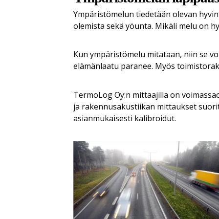
Ympäristömelun tiedetään olevan hyvin p
olemista sekä yöunta. Mikäli melu on hyv
Kun ympäristömelu mitataan, niin se vo
elämänlaatu paranee. Myös toimistorak
TermoLog Oy:n mittaajilla on voimassao
ja rakennusakustiikan mittaukset suorit
asianmukaisesti kalibroidut.