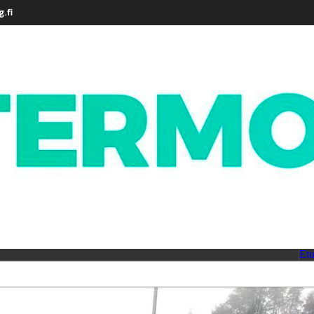
.fi
Etu