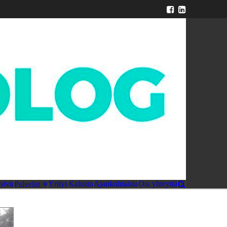
sivu
Yritys
Kalusto
Ajankohtaista
Ota yhteyttä
Palvelut