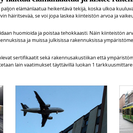
aljon elämänlaatua heikentävä tekijä, koska ulkoa kuuluvat 
in häiritsevää, se voi jopa laskea kiinteistön arvoa ja vaike
idaan huomioida ja poistaa tehokkaasti. Näin kiinteistön a
ennuksissa ja muissa julkisissa rakennuksissa ympäristöme
levat sertifikaatit sekä rakennusakustiikan että ympäristö
etaan lain vaatimukset täyttä
vill
ä luokan 1 tarkkuusmittarei