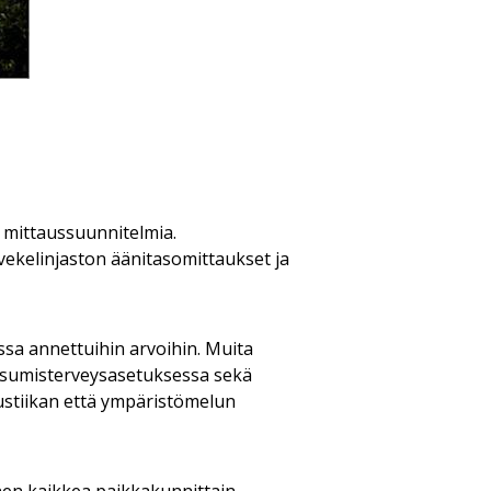
a mittaussuunnitelmia.
ekelinjaston äänitasomittaukset ja
a annettuihin arvoihin. Muita
 asumisterveysasetuksessa sekä
kustiikan että ympäristömelun